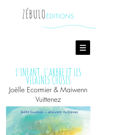
ZÉBULO
ÉDITIONS
L'ENFANT, L'ARBRE ET LES
VILAINES CHOSES
Joëlle Ecormier & Maiwenn
Vuittenez