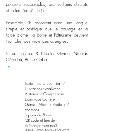
poissons secourables, des veilleurs discrets
et la lumière d’une île.
Ensemble, ils racontent dans une langue
simple et poétique que le courage et la
force d’âme, la bonté et l’altruisme peuvent
triompher des violences aveugles.
Lu par l'autrice & Nicolas Givran, Nicolas
Gérodou, Bruno Gaba.
Texte : Joëlle Ecormier /
Illustrations : Maiwenn
Vuittenez / Compositions :
Dominique Carrère
Genre : Album + Audio + 7
chansons
à partir de 8 ans
QR code et lien de
téléchargement mp3
ISBN :
979-10-96163-42-7