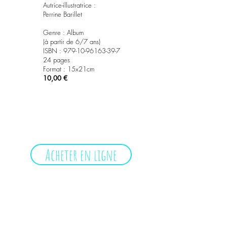
Autrice-illustratrice :
Perrine Barillet
Genre :
Album
(à partir de 6/7 ans)
ISBN :
979-10-96163-39-7
24 pages
Format : 15x21cm
10,00 €
Acheter en ligne